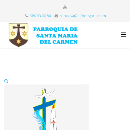
980 63 00 84
renueva@infonegocio.com